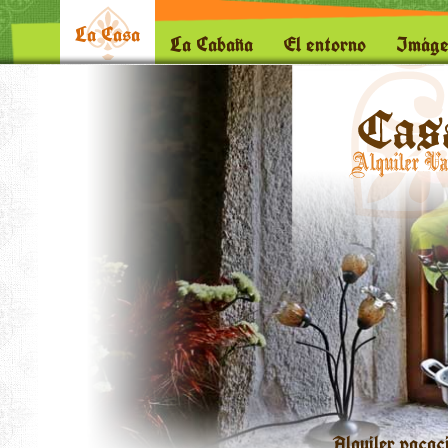
La Casa
La Cabaña
El entorno
Imáge
Alquiler vacac