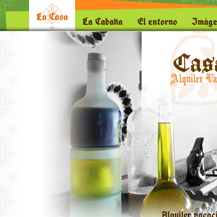
La Casa
La Cabaña
El entorno
Imáge
Alquiler vacac