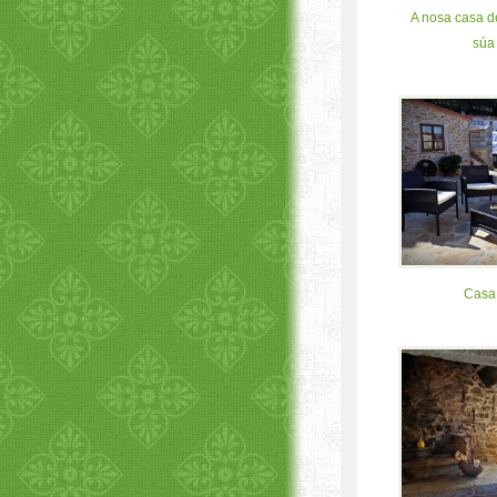
A nosa casa de
súa
Casa