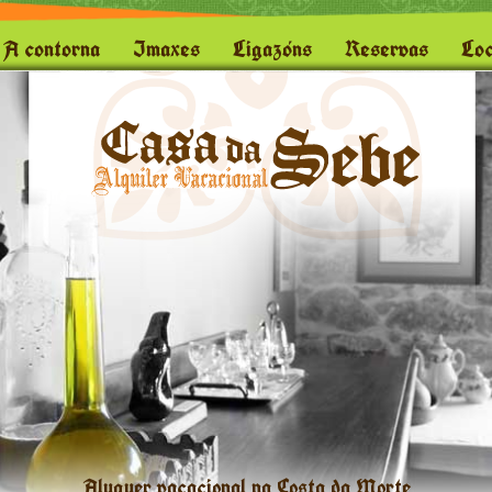
A contorna
Imaxes
Ligazóns
Reservas
Loc
Aluguer vacacional na Costa da Morte