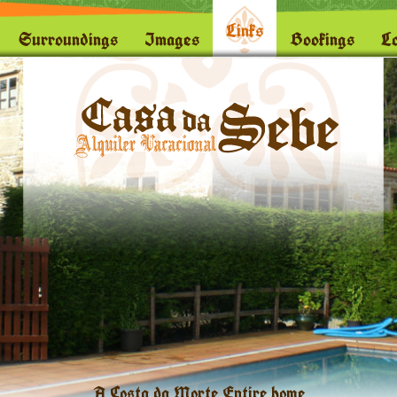
Links
Surroundings
Images
Bookings
Lo
A Costa da Morte Entire home